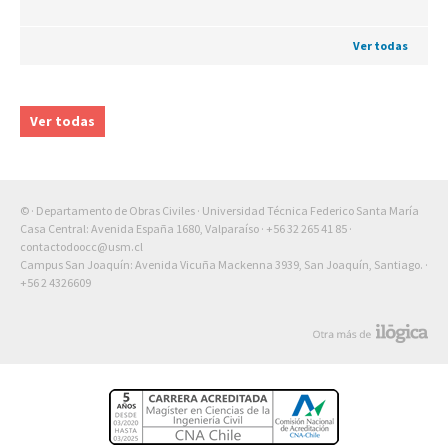
Ver todas
Ver todas
© · Departamento de Obras Civiles · Universidad Técnica Federico Santa María
Casa Central: Avenida España 1680, Valparaíso ·
+56 32 265 41 85
·
contactodoocc@usm.cl
Campus San Joaquín: Avenida Vicuña Mackenna 3939, San Joaquín, Santiago. ·
+56 2 4326609