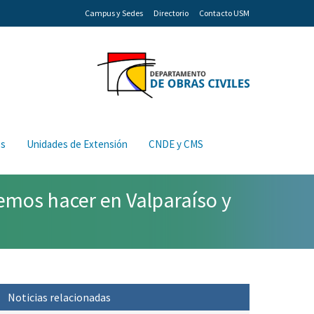
Campus y Sedes
Directorio
Contacto USM
os
Unidades de Extensión
CNDE y CMS
mos hacer en Valparaíso y
Noticias relacionadas