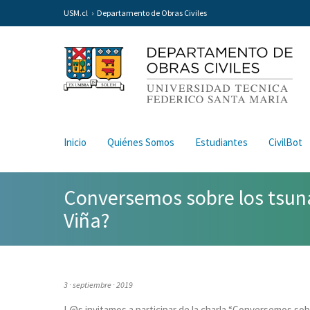
USM.cl
Departamento de Obras Civiles
Inicio
Quiénes Somos
Estudiantes
CivilBot
Conversemos sobre los tsun
Viña?
3 · septiembre · 2019
L@s invitamos a participar de la charla “Conversemos so