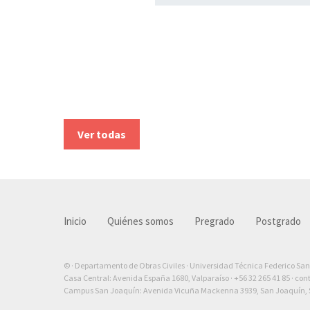
Ver todas
Inicio
Quiénes somos
Pregrado
Postgrado
© · Departamento de Obras Civiles · Universidad Técnica Federico Sa
Casa Central: Avenida España 1680, Valparaíso ·
+56 32 265 41 85
·
con
Campus San Joaquín: Avenida Vicuña Mackenna 3939, San Joaquín, S