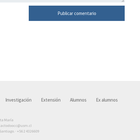
Investigación
Extensión
Alumnos
Ex alumnos
nta María
tactodoocc@usm.cl
antiago. ·
+56 2 4326609