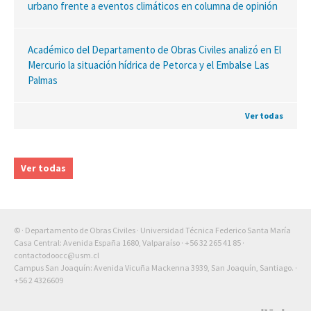
urbano frente a eventos climáticos en columna de opinión
Académico del Departamento de Obras Civiles analizó en El
Mercurio la situación hídrica de Petorca y el Embalse Las
Palmas
Ver todas
Ver todas
© · Departamento de Obras Civiles · Universidad Técnica Federico Santa María
Casa Central: Avenida España 1680, Valparaíso ·
+56 32 265 41 85
·
contactodoocc@usm.cl
Campus San Joaquín: Avenida Vicuña Mackenna 3939, San Joaquín, Santiago. ·
+56 2 4326609