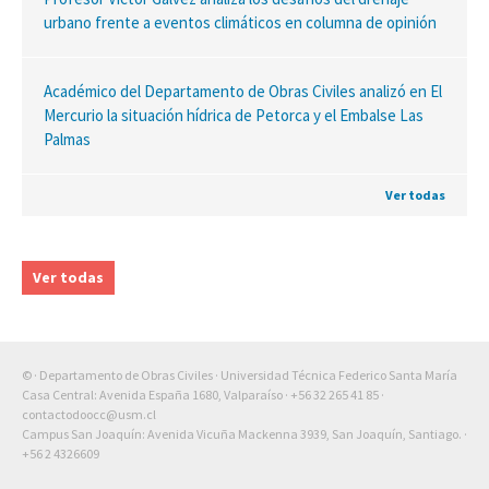
urbano frente a eventos climáticos en columna de opinión
Académico del Departamento de Obras Civiles analizó en El
Mercurio la situación hídrica de Petorca y el Embalse Las
Palmas
Ver todas
Ver todas
© · Departamento de Obras Civiles · Universidad Técnica Federico Santa María
Casa Central: Avenida España 1680, Valparaíso ·
+56 32 265 41 85
·
contactodoocc@usm.cl
Campus San Joaquín: Avenida Vicuña Mackenna 3939, San Joaquín, Santiago. ·
+56 2 4326609