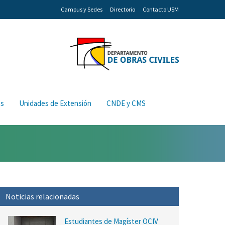
Campus y Sedes
Directorio
Contacto USM
os
Unidades de Extensión
CNDE y CMS
Noticias relacionadas
Estudiantes de Magíster OCIV