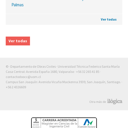
Palmas
Ver todas
Ver todas
© · Departamento de Obras Civiles · Universidad Técnica Federico Santa María
Casa Central: Avenida España 1680, Valparaíso ·
+56 32 265 41 85
·
contactodoocc@usm.cl
Campus San Joaquín: Avenida Vicuña Mackenna 3939, San Joaquín, Santiago. ·
+56 2 4326609