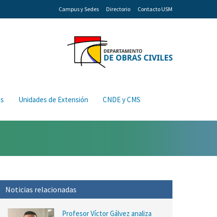
Campus y Sedes
Directorio
Contacto USM
os
Unidades de Extensión
CNDE y CMS
Noticias relacionadas
Profesor Víctor Gálvez analiza