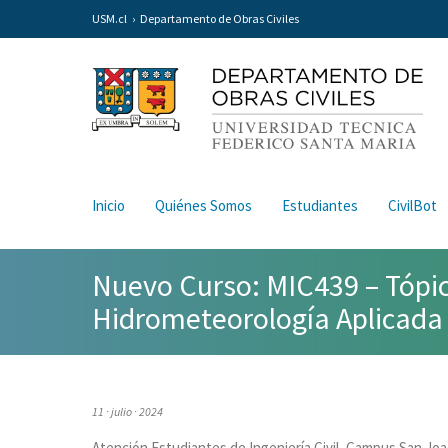
USM.cl
Departamento de Obras Civiles
Inicio
Quiénes Somos
Estudiantes
CivilBot
Nuevo Curso: MIC439 – Tópic
Hidrometeorología Aplicada
11 · julio · 2024
Atención Estudiantes de Ingeniería Civil, Campus San Jo