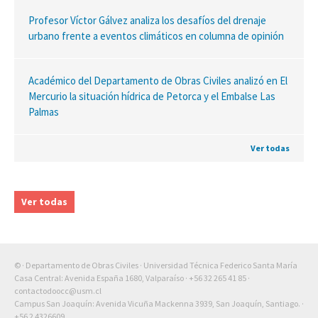
Profesor Víctor Gálvez analiza los desafíos del drenaje
urbano frente a eventos climáticos en columna de opinión
Académico del Departamento de Obras Civiles analizó en El
Mercurio la situación hídrica de Petorca y el Embalse Las
Palmas
Ver todas
Ver todas
© · Departamento de Obras Civiles · Universidad Técnica Federico Santa María
Casa Central: Avenida España 1680, Valparaíso ·
+56 32 265 41 85
·
contactodoocc@usm.cl
Campus San Joaquín: Avenida Vicuña Mackenna 3939, San Joaquín, Santiago. ·
+56 2 4326609